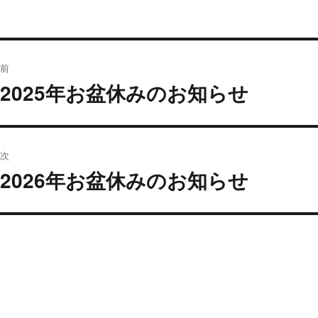
投
前
稿
2025年お盆休みのお知らせ
過
ナ
去
の
ビ
投
ゲ
稿:
次
ー
2026年お盆休みのお知らせ
次
の
シ
投
ョ
稿:
ン